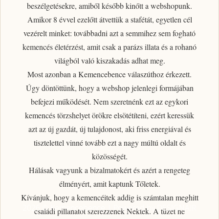
beszélgetésekre, amiből később kinőtt a webshopunk.
Amikor 8 évvel ezelőtt átvettük a stafétát, egyetlen cél
vezérelt minket: továbbadni azt a semmihez sem fogható
kemencés életérzést
, amit csak a parázs illata és a rohanó
világból való kiszakadás adhat meg.
Most azonban a Kemencebence válaszúthoz érkezett.
Úgy döntöttünk, hogy a webshop jelenlegi formájában
befejezi működését. Nem szeretnénk ezt az egykori
kemencés törzshelyet örökre elsötétíteni, ezért
keressük
azt az új gazdát, új tulajdonost
, aki friss energiával és
tisztelettel vinné tovább ezt a nagy múltú oldalt és
közösségét.
Hálásak vagyunk a bizalmatokért
és azért a rengeteg
élményért, amit kaptunk Tőletek.
Kívánjuk, hogy a kemencéitek addig is számtalan meghitt
2026 © Kemencebence | Powered by DESIGNAIR
családi pillanatot szerezzenek Nektek. A tüzet ne