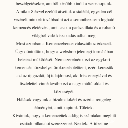
beszélgetésekre, amiből később kinőtt a webshopunk.
Amikor 8 évvel ezelőtt átvettük a stafétát, egyetlen cél
vezérelt minket: továbbadni azt a semmihez sem fogható
kemencés életérzést
, amit csak a parázs illata és a rohanó
világból való kiszakadás adhat meg.
Most azonban a Kemencebence válaszúthoz érkezett.
Úgy döntöttünk, hogy a webshop jelenlegi formájában
befejezi működését. Nem szeretnénk ezt az egykori
kemencés törzshelyet örökre elsötétíteni, ezért
keressük
azt az új gazdát, új tulajdonost
, aki friss energiával és
tisztelettel vinné tovább ezt a nagy múltú oldalt és
közösségét.
Hálásak vagyunk a bizalmatokért
és azért a rengeteg
élményért, amit kaptunk Tőletek.
Kívánjuk, hogy a kemencéitek addig is számtalan meghitt
2026 © Kemencebence | Powered by DESIGNAIR
családi pillanatot szerezzenek Nektek. A tüzet ne