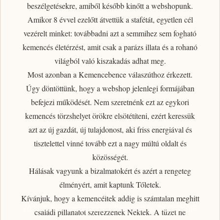
beszélgetésekre, amiből később kinőtt a webshopunk.
Amikor 8 évvel ezelőtt átvettük a stafétát, egyetlen cél
vezérelt minket: továbbadni azt a semmihez sem fogható
kemencés életérzést
, amit csak a parázs illata és a rohanó
világból való kiszakadás adhat meg.
Most azonban a Kemencebence válaszúthoz érkezett.
Úgy döntöttünk, hogy a webshop jelenlegi formájában
befejezi működését. Nem szeretnénk ezt az egykori
kemencés törzshelyet örökre elsötétíteni, ezért
keressük
azt az új gazdát, új tulajdonost
, aki friss energiával és
tisztelettel vinné tovább ezt a nagy múltú oldalt és
közösségét.
Hálásak vagyunk a bizalmatokért
és azért a rengeteg
élményért, amit kaptunk Tőletek.
Kívánjuk, hogy a kemencéitek addig is számtalan meghitt
2026 © Kemencebence | Powered by DESIGNAIR
családi pillanatot szerezzenek Nektek. A tüzet ne