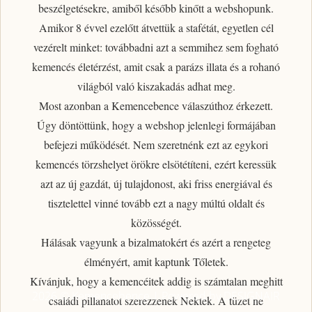
beszélgetésekre, amiből később kinőtt a webshopunk.
Amikor 8 évvel ezelőtt átvettük a stafétát, egyetlen cél
vezérelt minket: továbbadni azt a semmihez sem fogható
kemencés életérzést
, amit csak a parázs illata és a rohanó
világból való kiszakadás adhat meg.
Most azonban a Kemencebence válaszúthoz érkezett.
Úgy döntöttünk, hogy a webshop jelenlegi formájában
befejezi működését. Nem szeretnénk ezt az egykori
kemencés törzshelyet örökre elsötétíteni, ezért
keressük
azt az új gazdát, új tulajdonost
, aki friss energiával és
tisztelettel vinné tovább ezt a nagy múltú oldalt és
közösségét.
Hálásak vagyunk a bizalmatokért
és azért a rengeteg
élményért, amit kaptunk Tőletek.
Kívánjuk, hogy a kemencéitek addig is számtalan meghitt
2026 © Kemencebence | Powered by DESIGNAIR
családi pillanatot szerezzenek Nektek. A tüzet ne