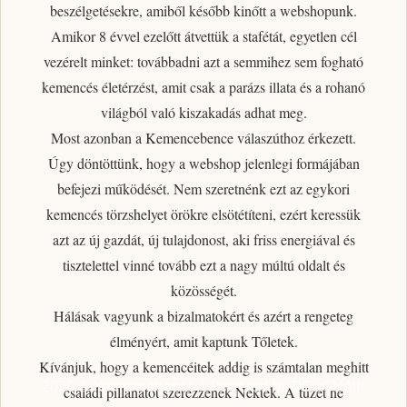
beszélgetésekre, amiből később kinőtt a webshopunk.
Amikor 8 évvel ezelőtt átvettük a stafétát, egyetlen cél
vezérelt minket: továbbadni azt a semmihez sem fogható
kemencés életérzést
, amit csak a parázs illata és a rohanó
világból való kiszakadás adhat meg.
Most azonban a Kemencebence válaszúthoz érkezett.
Úgy döntöttünk, hogy a webshop jelenlegi formájában
befejezi működését. Nem szeretnénk ezt az egykori
kemencés törzshelyet örökre elsötétíteni, ezért
keressük
azt az új gazdát, új tulajdonost
, aki friss energiával és
tisztelettel vinné tovább ezt a nagy múltú oldalt és
közösségét.
Hálásak vagyunk a bizalmatokért
és azért a rengeteg
élményért, amit kaptunk Tőletek.
Kívánjuk, hogy a kemencéitek addig is számtalan meghitt
2026 © Kemencebence | Powered by DESIGNAIR
családi pillanatot szerezzenek Nektek. A tüzet ne