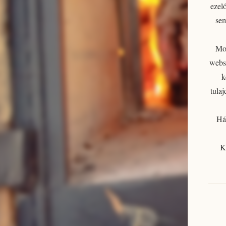
ezelő
se
Mos
websh
k
tula
Há
K