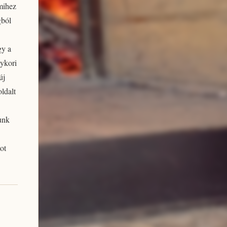
mmihez
gból
gy a
gykori
új
oldalt
unk
ot