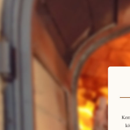
Kem
kö