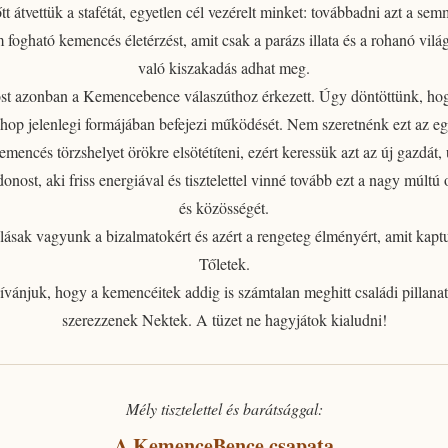
tt átvettük a stafétát, egyetlen cél vezérelt minket: továbbadni azt a se
m fogható
kemencés életérzést
, amit csak a parázs illata és a rohanó vilá
való kiszakadás adhat meg.
t azonban a Kemencebence válaszúthoz érkezett.
Úgy döntöttünk, ho
op jelenlegi formájában befejezi működését. Nem szeretnénk ezt az e
emencés törzshelyet örökre elsötétíteni, ezért
keressük azt az új gazdát, 
jdonost
, aki friss energiával és tisztelettel vinné tovább ezt a nagy múltú 
és közösségét.
lásak vagyunk a bizalmatokért
és azért a rengeteg élményért, amit kapt
Tőletek.
ívánjuk, hogy a kemencéitek addig is számtalan meghitt családi pillanat
szerezzenek Nektek. A tüzet ne hagyjátok kialudni!
Mély tisztelettel és barátsággal:
A KemenceBence csapata