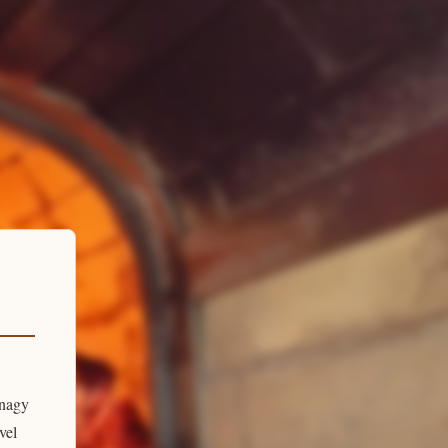
 nagy
vel