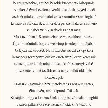
beszélgetésekre, amiből később kinőtt a webshopunk.
Amikor 8 évvel ezelőtt átvettük a stafétát, egyetlen cél
vezérelt minket: továbbadni azt a semmihez sem fogható
kemencés életérzést
, amit csak a parázs illata és a rohanó
világból való kiszakadás adhat meg.
Most azonban a Kemencebence válaszúthoz érkezett.
Úgy döntöttünk, hogy a webshop jelenlegi formájában
befejezi működését. Nem szeretnénk ezt az egykori
kemencés törzshelyet örökre elsötétíteni, ezért
keressük
azt az új gazdát, új tulajdonost
, aki friss energiával és
tisztelettel vinné tovább ezt a nagy múltú oldalt és
közösségét.
Hálásak vagyunk a bizalmatokért
és azért a rengeteg
élményért, amit kaptunk Tőletek.
Kívánjuk, hogy a kemencéitek addig is számtalan meghitt
2026 © Kemencebence | Powered by DESIGNAIR
családi pillanatot szerezzenek Nektek. A tüzet ne