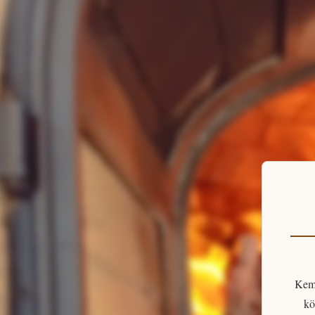
Kem
kö