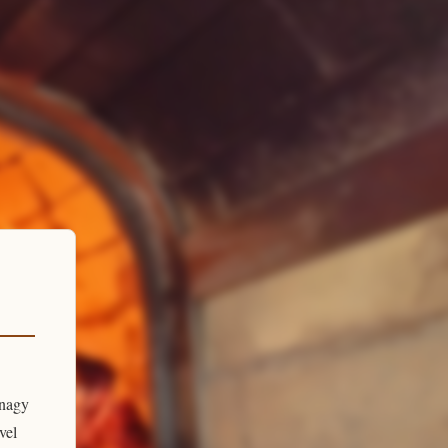
 nagy
vel