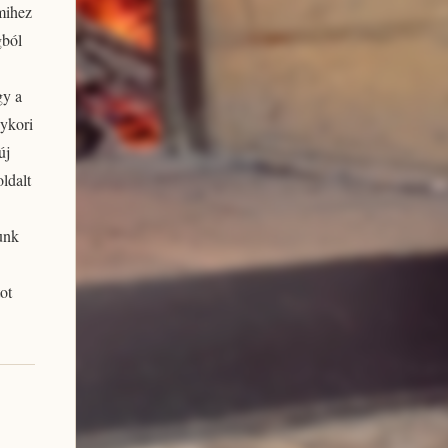
mmihez
gból
gy a
gykori
új
oldalt
unk
ot