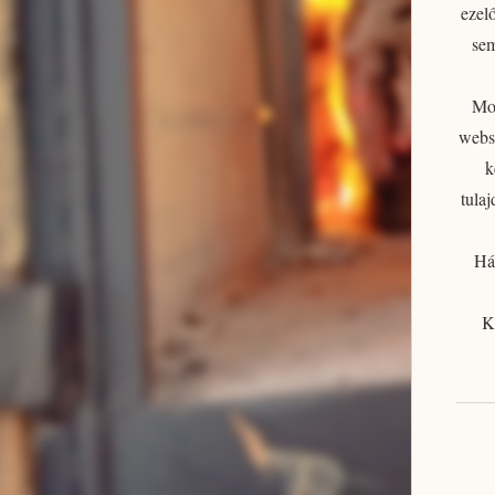
ezelő
se
Mos
websh
k
tula
Há
K