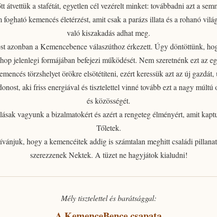
tt átvettük a stafétát, egyetlen cél vezérelt minket: továbbadni azt a se
m fogható
kemencés életérzést
, amit csak a parázs illata és a rohanó vilá
való kiszakadás adhat meg.
t azonban a Kemencebence válaszúthoz érkezett.
Úgy döntöttünk, ho
op jelenlegi formájában befejezi működését. Nem szeretnénk ezt az e
emencés törzshelyet örökre elsötétíteni, ezért
keressük azt az új gazdát, 
jdonost
, aki friss energiával és tisztelettel vinné tovább ezt a nagy múltú 
és közösségét.
lásak vagyunk a bizalmatokért
és azért a rengeteg élményért, amit kapt
Tőletek.
ívánjuk, hogy a kemencéitek addig is számtalan meghitt családi pillanat
szerezzenek Nektek. A tüzet ne hagyjátok kialudni!
Mély tisztelettel és barátsággal:
A KemenceBence csapata