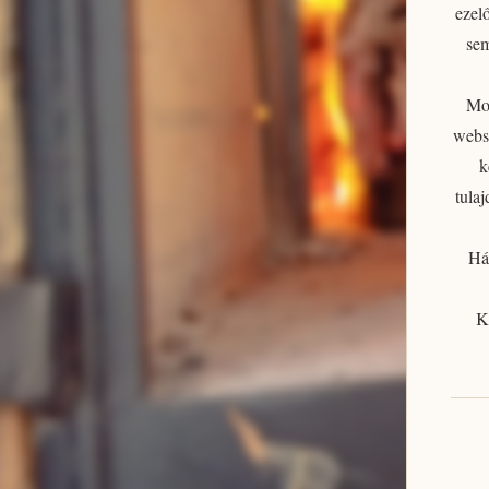
ezelő
se
Mos
websh
k
tula
Há
K