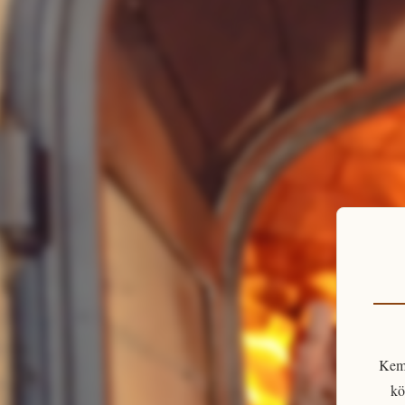
Kem
kö