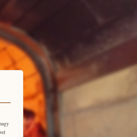
 nagy
vel