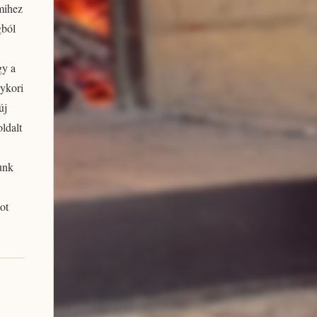
mmihez
gból
gy a
gykori
új
oldalt
unk
ot