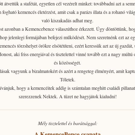
tt átvettük a stafétát, egyetlen cél vezérelt minket: továbbadni azt a se
m fogható
kemencés életérzést
, amit csak a parázs illata és a rohanó vilá
való kiszakadás adhat meg.
t azonban a Kemencebence válaszúthoz érkezett.
Úgy döntöttünk, ho
op jelenlegi formájában befejezi működését. Nem szeretnénk ezt az e
emencés törzshelyet örökre elsötétíteni, ezért
keressük azt az új gazdát, 
jdonost
, aki friss energiával és tisztelettel vinné tovább ezt a nagy múltú 
és közösségét.
lásak vagyunk a bizalmatokért
és azért a rengeteg élményért, amit kapt
Tőletek.
ívánjuk, hogy a kemencéitek addig is számtalan meghitt családi pillanat
szerezzenek Nektek. A tüzet ne hagyjátok kialudni!
Mély tisztelettel és barátsággal:
A KemenceBence csapata